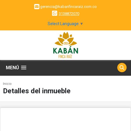
gerencia@kabanfincaraiz.com.co
3138872070
Select Language
▼
MENÚ
Inicio
Detalles del inmueble