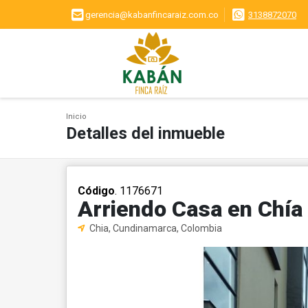
gerencia@kabanfincaraiz.com.co
3138872070
Inicio
Detalles del inmueble
Código
. 1176671
Arriendo Casa en Chía 
Chia, Cundinamarca, Colombia