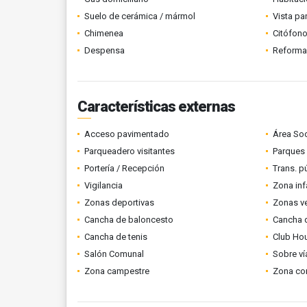
Suelo de cerámica / mármol
Vista p
Chimenea
Citófono
Despensa
Reform
Características externas
Acceso pavimentado
Área Soc
Parqueadero visitantes
Parques
Portería / Recepción
Trans. p
Vigilancia
Zona infa
Zonas deportivas
Zonas v
Cancha de baloncesto
Cancha d
Cancha de tenis
Club Ho
Salón Comunal
Sobre ví
Zona campestre
Zona co