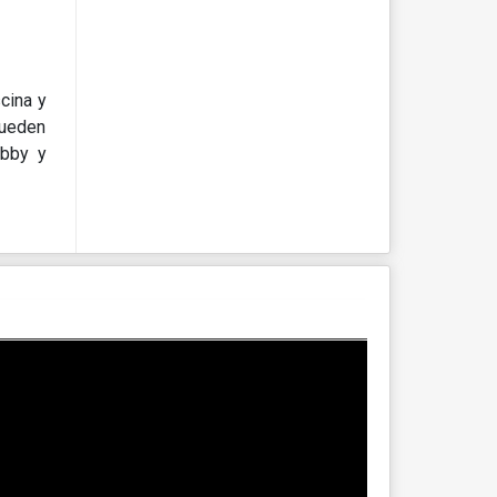
cina y
pueden
obby y