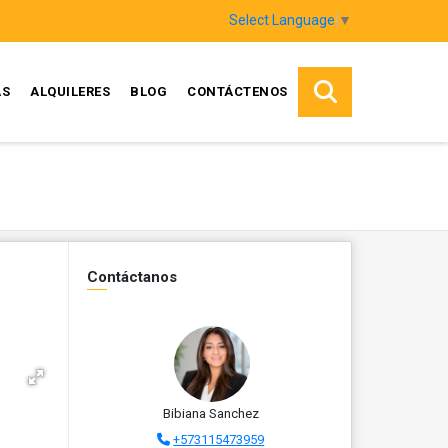
Select Language
▼
AS
ALQUILERES
BLOG
CONTÁCTENOS
Contáctanos
Bibiana Sanchez
+573115473959