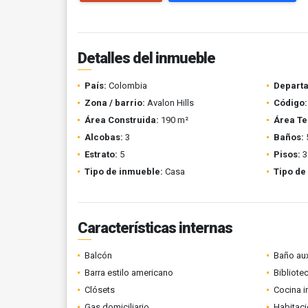
Detalles del inmueble
País:
Colombia
Depart
Zona / barrio:
Avalon Hills
Código:
Área Construida:
190 m²
Área Te
Alcobas:
3
Baños:
Estrato:
5
Pisos:
3
Tipo de inmueble:
Casa
Tipo de
Características internas
Balcón
Baño aux
Barra estilo americano
Bibliote
Clósets
Cocina i
Gas domiciliario
Habitaci