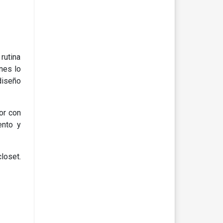
rutina
nes lo
diseño
or con
ento y
loset.