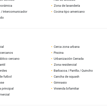
anorámica
Zona de lavandería
 / Intercomunicador
Cocina tipo americano
ado
ial
Cerca zona urbana
 cercanos
Piscina
úblico cercano
Urbanización Cerrada
ntil
Zona residencial
erdes
Barbacoa / Parrilla / Quincho
e futbol
Cancha de squash
use
Gimnasio
a principal
Vivienda bifamiliar
mercial