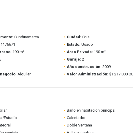
amento:
Cundinamarca
Ciudad:
Chia
1176671
Estado:
Usado
rreno:
190 m²
Área Privada:
190 m²
5
Garaje:
2
Año construcción:
2009
 negocio:
Alquiler
Valor Administración:
$1.217.000 C
iliar
Baño en habitación principal
ca/Estudio
Calentador
ntegral
Doble Ventana
ón servicio
Hall de alcobas