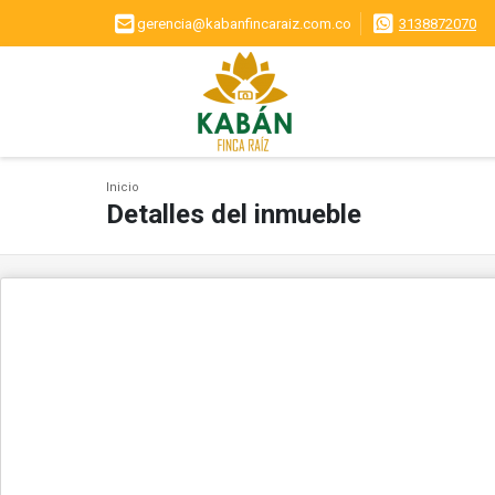
gerencia@kabanfincaraiz.com.co
3138872070
Inicio
Detalles del inmueble