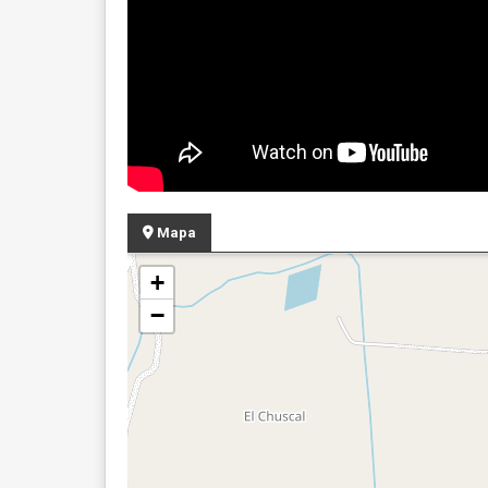
Mapa
+
−