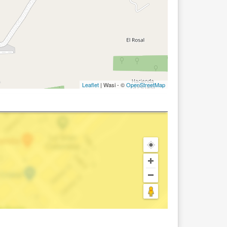
Leaflet
| Wasi - ©
OpenStreetMap