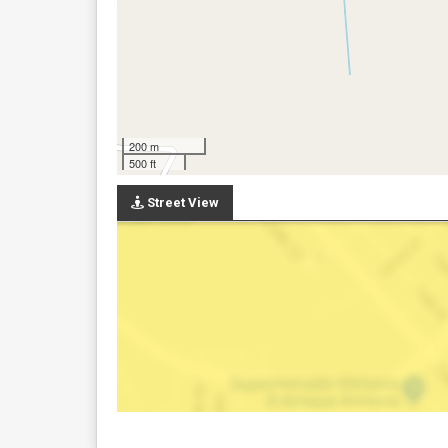
200 m
500 ft
Street View