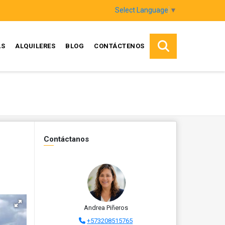
Select Language
▼
AS
ALQUILERES
BLOG
CONTÁCTENOS
Contáctanos
Andrea Piñeros
+573208515765