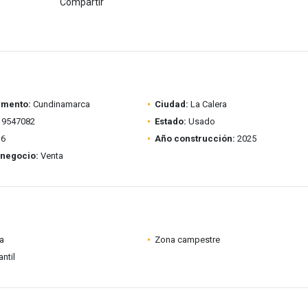
Compartir
amento:
Cundinamarca
Ciudad:
La Calera
9547082
Estado:
Usado
6
Año construcción:
2025
 negocio:
Venta
ia
Zona campestre
ntil