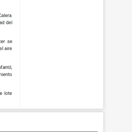
alera.
ad del
cer se
l aire
fantil,
miento
e lote