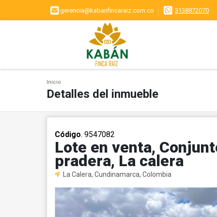
gerencia@kabanfincaraiz.com.co
3138872070
Inicio
Detalles del inmueble
Código
. 9547082
Lote en venta, Conjunt
pradera, La calera
La Calera, Cundinamarca, Colombia