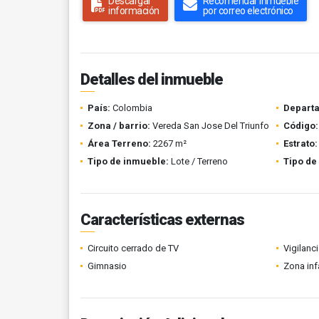
Descargar
Recomendar inmueble
información
por correo electrónico
Detalles del inmueble
País:
Colombia
Depart
Zona / barrio:
Vereda San Jose Del Triunfo
Código:
Área Terreno:
2267 m²
Estrato:
Tipo de inmueble:
Lote / Terreno
Tipo de
Características externas
Circuito cerrado de TV
Vigilanc
Gimnasio
Zona infa