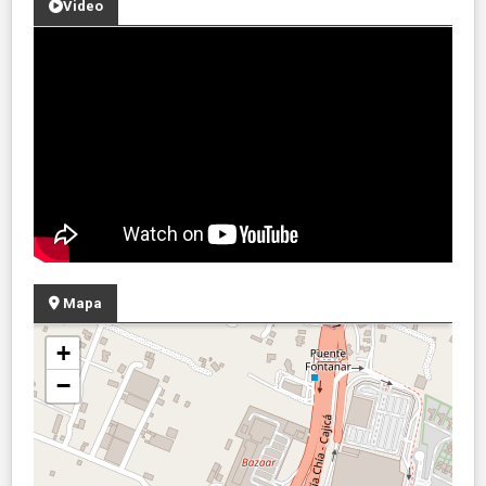
Video
Mapa
+
−