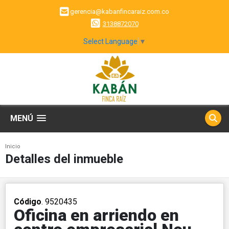
gerencia@kabanfincaraiz.com.co
3138872070
Select Language
▼
MENÚ
Inicio
Detalles del inmueble
Código
. 9520435
Oficina en arriendo en