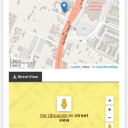
200 m
500 ft
Leaflet
| Wasi - ©
OpenStreetMap
Street View
Ver Ubicación
en
street
view